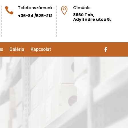
Telefonszámunk:
Címünk:


8660 Tab,
+36-84 /525-212
Ady Endre utca 5.
us
Galéria
Kapcsolat