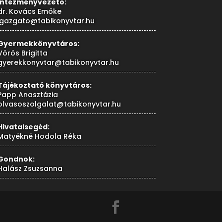
Intézményvezető:
dr. Kovács Emőke
igazgato@tabikonyvtar.hu
Gyermekkönyvtáros:
Vörös Brigitta
gyerekkonyvtar@tabikonyvtar.hu
Tájékoztató könyvtáros:
Papp Anasztázia
olvasoszolgalat@tabikonyvtar.hu
Hivatalsegéd:
Matyékné Hodola Réka
Gondnok:
Halász Zsuzsanna
