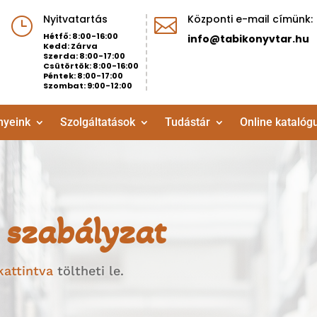
Nyitvatartás
Központi e-mail címünk:
}

Hétfő: 8:00-16:00
info@tabikonyvtar.hu
Kedd: Zárva
Szerda: 8:00-17:00
Csütörtök: 8:00-16:00
Péntek: 8:00-17:00
Szombat: 9:00-12:00
nyeink
Szolgáltatások
Tudástár
Online katalóg
 szabályzat
kattintva
töltheti le.