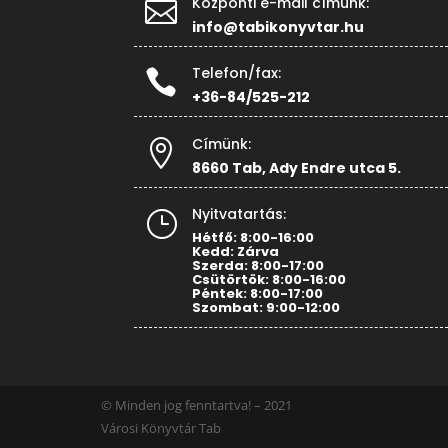
Központi e-mail címünk:

info@tabikonyvtar.hu
Telefon/fax:

+36-84/525-212
Címünk:

8660 Tab, Ady Endre utca 5.
Nyitvatartás:
}
Hétfő: 8:00-16:00
Kedd: Zárva
Szerda: 8:00-17:00
Csütörtök: 8:00-16:00
Péntek: 8:00-17:00
Szombat: 9:00-12:00
© Minden jog fenntartva! – 2021
Városi Könyvtár Tab