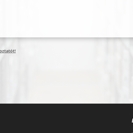
oztatót!