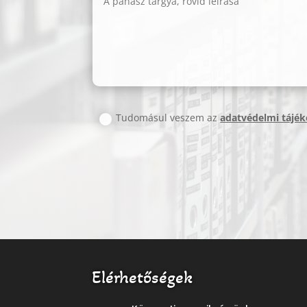
Tudomásul veszem az
adatvédelmi tájék
Elérhetőségek