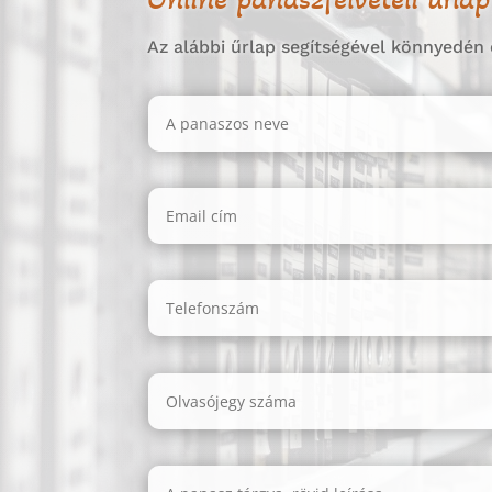
Az alábbi űrlap segítségével könnyedén 