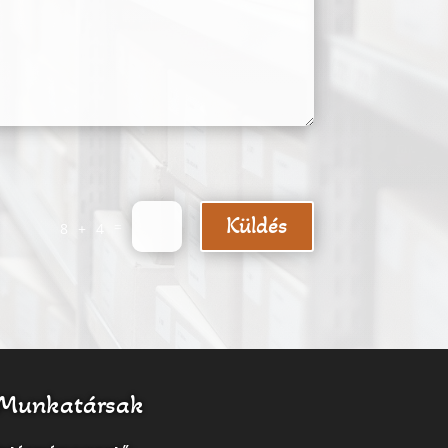
Küldés
=
8 + 4
Munkatársak