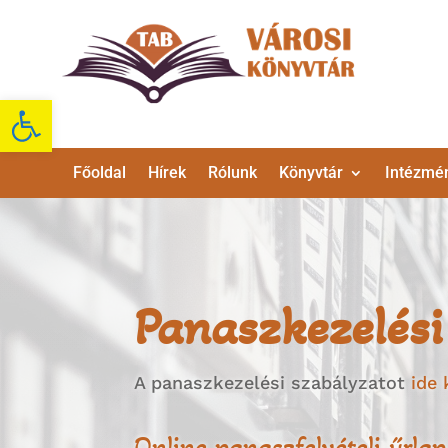
Eszköztár megnyitása
Főoldal
Hírek
Rólunk
Könyvtár
Intézmé
Panaszkezelési
A panaszkezelési szabályzatot
ide 
Online panaszfelvételi űrlap