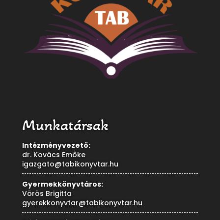
Munkatársak
Intézményvezető:
dr. Kovács Emőke
igazgato@tabikonyvtar.hu
Gyermekkönyvtáros:
Vörös Brigitta
gyerekkonyvtar@tabikonyvtar.hu