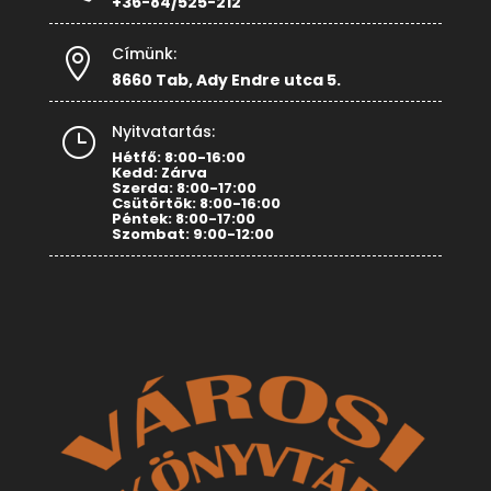
+36-84/525-212
Címünk:

8660 Tab, Ady Endre utca 5.
Nyitvatartás:
}
Hétfő: 8:00-16:00
Kedd: Zárva
Szerda: 8:00-17:00
Csütörtök: 8:00-16:00
Péntek: 8:00-17:00
Szombat: 9:00-12:00