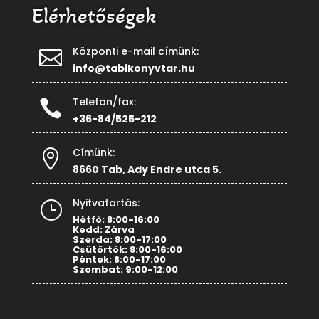
Elérhetőségek
Központi e-mail címünk:

info@tabikonyvtar.hu
Telefon/fax:

+36-84/525-212
Címünk:

8660 Tab, Ady Endre utca 5.
Nyitvatartás:
}
Hétfő: 8:00-16:00
Kedd: Zárva
Szerda: 8:00-17:00
Csütörtök: 8:00-16:00
Péntek: 8:00-17:00
Szombat: 9:00-12:00