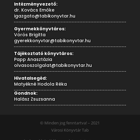
Intézményvezető:
dr. Kovács Emőke
igazgato@tabikonyvtar.hu
Gyermekkönyvtáros:
Vörös Brigitta
gyerekkonyvtar@tabikonyvtar.hu
Tájékoztató könyvtáros:
Papp Anasztázia
olvasoszolgalat@tabikonyvtar.hu
Hivatalsegéd:
Matyékné Hodola Réka
Gondnok:
Halász Zsuzsanna
© Minden jog fenntartva! – 2021
Városi Könyvtár Tab