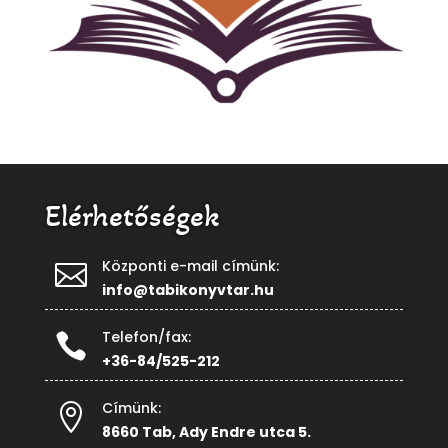
Elérhetőségek
Központi e-mail címünk:

info@tabikonyvtar.hu
Telefon/fax:

+36-84/525-212
Címünk:

8660 Tab, Ady Endre utca 5.