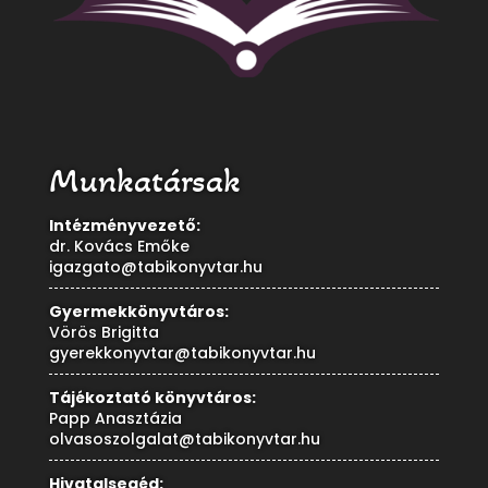
Munkatársak
Intézményvezető:
dr. Kovács Emőke
igazgato@tabikonyvtar.hu
Gyermekkönyvtáros:
Vörös Brigitta
gyerekkonyvtar@tabikonyvtar.hu
Tájékoztató könyvtáros:
Papp Anasztázia
olvasoszolgalat@tabikonyvtar.hu
Hivatalsegéd: