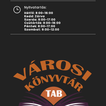
Nyitvatartás:
}
Hétfő: 8:00-16:00
Kedd: Zárva
Szerda: 8:00-17:00
Csütörtök: 8:00-16:00
Péntek: 8:00-17:00
Szombat: 9:00-12:00