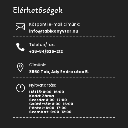
Elérhetőségek
Központi e-mail címünk:

info@tabikonyvtar.hu
Telefon/fax:

+36-84/525-212
Címünk:

8660 Tab, Ady Endre utca 5.
Nyitvatartás:
}
Hétfő: 8:00-16:00
Kedd: Zárva
Szerda: 8:00-17:00
Csütörtök: 8:00-16:00
Péntek: 8:00-17:00
Szombat: 9:00-12:00