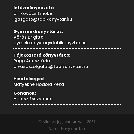
Intézményvezető:
dr. Kovács Emőke
igazgato@tabikonyvtar.hu
Gyermekkönyvtáros:
Vörös Brigitta
gyerekkonyvtar@tabikonyvtar.hu
Tájékoztató könyvtáros:
Papp Anasztázia
olvasoszolgalat@tabikonyvtar.hu
Hivatalsegéd:
Matyékné Hodola Réka
Gondnok:
Halász Zsuzsanna
© Minden jog fenntartva! – 2021
Városi Könyvtár Tab