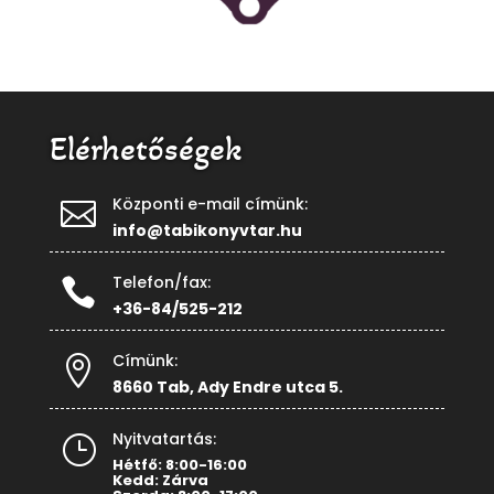
Elérhetőségek
Központi e-mail címünk:

info@tabikonyvtar.hu
Telefon/fax:

+36-84/525-212
Címünk:

8660 Tab, Ady Endre utca 5.
Nyitvatartás:
}
Hétfő: 8:00-16:00
Kedd: Zárva