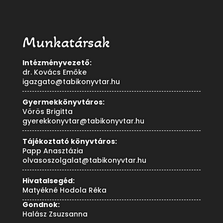
Munkatársak
Intézményvezető:
dr. Kovács Emőke
igazgato@tabikonyvtar.hu
Gyermekkönyvtáros:
Vörös Brigitta
gyerekkonyvtar@tabikonyvtar.hu
Tájékoztató könyvtáros:
Papp Anasztázia
olvasoszolgalat@tabikonyvtar.hu
Hivatalsegéd:
Matyékné Hodola Réka
Gondnok:
Halász Zsuzsanna