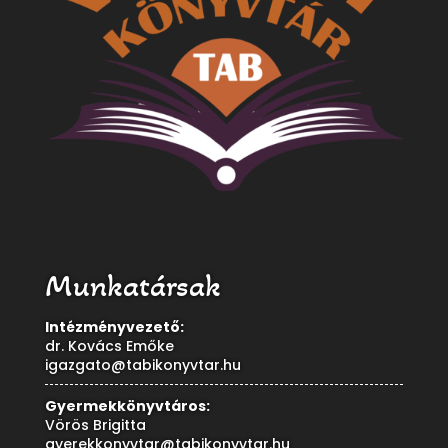
Munkatársak
Intézményvezető:
dr. Kovács Emőke
igazgato@tabikonyvtar.hu
Gyermekkönyvtáros:
Vörös Brigitta
gyerekkonyvtar@tabikonyvtar.hu