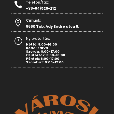
Telefon/fax:

+36-84/525-212
Címünk:

8660 Tab, Ady Endre utca 5.
Nyitvatartás:
}
Hétfő: 8:00-16:00
Kedd: Zárva
Szerda: 8:00-17:00
Csütörtök: 8:00-16:00
Péntek: 8:00-17:00
Szombat: 9:00-12:00