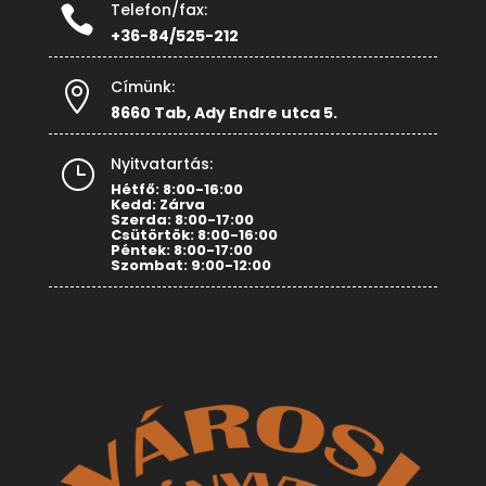
Telefon/fax:

+36-84/525-212
Címünk:

8660 Tab, Ady Endre utca 5.
Nyitvatartás:
}
Hétfő: 8:00-16:00
Kedd: Zárva
Szerda: 8:00-17:00
Csütörtök: 8:00-16:00
Péntek: 8:00-17:00
Szombat: 9:00-12:00