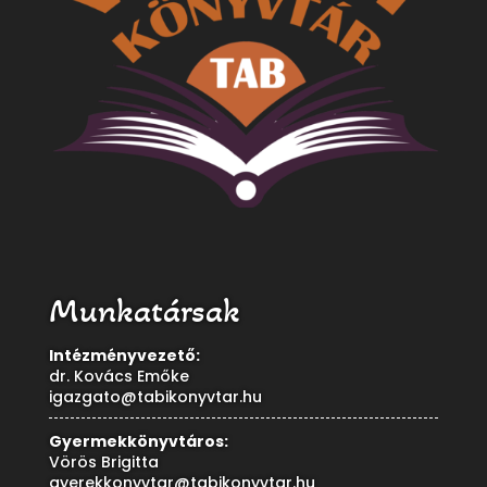
Munkatársak
Intézményvezető:
dr. Kovács Emőke
igazgato@tabikonyvtar.hu
Gyermekkönyvtáros:
Vörös Brigitta
gyerekkonyvtar@tabikonyvtar.hu