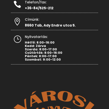
Telefon/fax:

+36-84/525-212
Címünk:

8660 Tab, Ady Endre utca 5.
Nyitvatartás:
}
Hétfő: 8:00-16:00
Kedd: Zárva
Szerda: 8:00-17:00
Csütörtök: 8:00-16:00
Péntek: 8:00-17:00
Szombat: 9:00-12:00