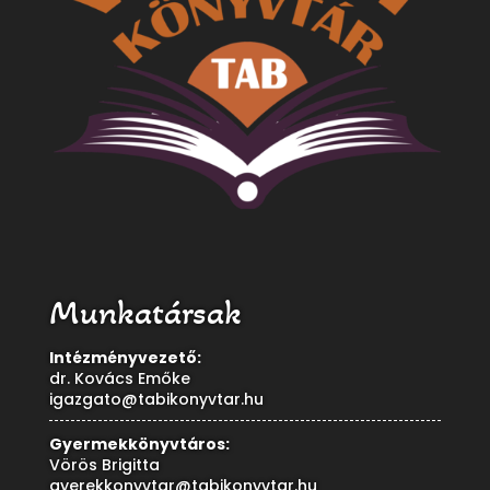
Munkatársak
Intézményvezető:
dr. Kovács Emőke
igazgato@tabikonyvtar.hu
Gyermekkönyvtáros:
Vörös Brigitta
gyerekkonyvtar@tabikonyvtar.hu