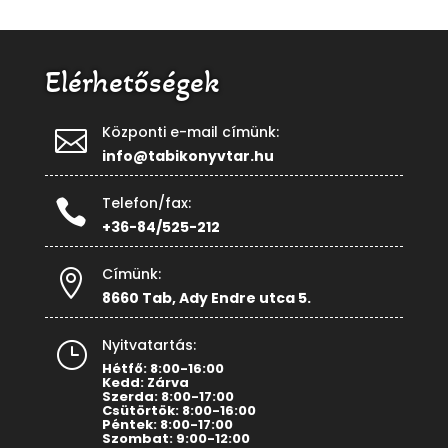
Elérhetőségek
Központi e-mail címünk:

info@tabikonyvtar.hu
Telefon/fax:

+36-84/525-212
Címünk:

8660 Tab, Ady Endre utca 5.
Nyitvatartás:
}
Hétfő: 8:00-16:00
Kedd: Zárva
Szerda: 8:00-17:00
Csütörtök: 8:00-16:00
Péntek: 8:00-17:00
Szombat: 9:00-12:00