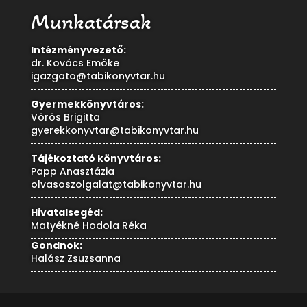
Munkatársak
Intézményvezető:
dr. Kovács Emőke
igazgato@tabikonyvtar.hu
Gyermekkönyvtáros:
Vörös Brigitta
gyerekkonyvtar@tabikonyvtar.hu
Tájékoztató könyvtáros:
Papp Anasztázia
olvasoszolgalat@tabikonyvtar.hu
Hivatalsegéd:
Matyékné Hodola Réka
Gondnok:
Halász Zsuzsanna