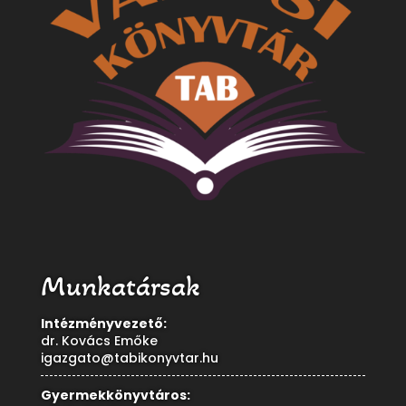
Munkatársak
Intézményvezető:
dr. Kovács Emőke
igazgato@tabikonyvtar.hu
Gyermekkönyvtáros: