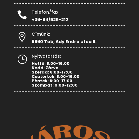
Telefon/fax:

+36-84/525-212
Címünk:

8660 Tab, Ady Endre utca 5.
Nyitvatartás:
}
Hétfő: 8:00-16:00
Kedd: Zárva
Szerda: 8:00-17:00
Csütörtök: 8:00-16:00
Péntek: 8:00-17:00
Szombat: 9:00-12:00