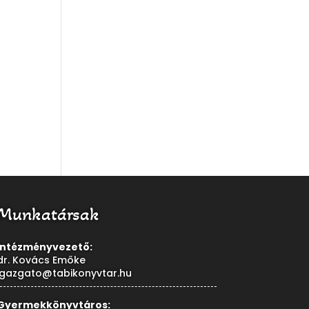
Munkatársak
Intézményvezető:
dr. Kovács Emőke
igazgato@tabikonyvtar.hu
Gyermekkönyvtáros: