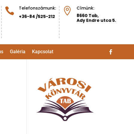
Telefonszámunk:
Címünk:


8660 Tab,
+36-84 /525-212
Ady Endre utca 5.
us
Galéria
Kapcsolat