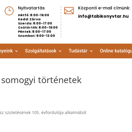
Nyitvatartás
Központi e-mail címünk:
}

Hétfő: 8:00-16:00
info@tabikonyvtar.hu
Kedd: Zárva
Szerda: 8:00-17:00
Csütörtök: 8:00-16:00
Péntek: 8:00-17:00
Szombat: 9:00-12:00
nyeink
Szolgáltatások
Tudástár
Online katalóg
 somogyi történetek
 születésének 105. évfordulója alkalmából