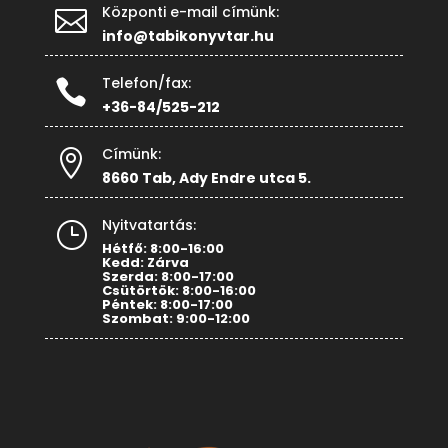
Központi e-mail címünk:

info@tabikonyvtar.hu
Telefon/fax:

+36-84/525-212
Címünk:

8660 Tab, Ady Endre utca 5.
Nyitvatartás:
}
Hétfő: 8:00-16:00
Kedd: Zárva
Szerda: 8:00-17:00
Csütörtök: 8:00-16:00
Péntek: 8:00-17:00
Szombat: 9:00-12:00