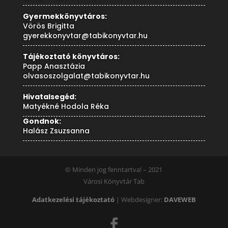
Gyermekkönyvtáros:
Vörös Brigitta
gyerekkonyvtar@tabikonyvtar.hu
Tájékoztató könyvtáros:
Papp Anasztázia
olvasoszolgalat@tabikonyvtar.hu
Hivatalsegéd:
Matyékné Hodola Réka
Gondnok:
Halász Zsuzsanna
© Minden jog fenntartva! – 2021
Városi Könyvtár Tab
Adatkezelési tájékoztató
| Webdesigner:
DAVEWEB
