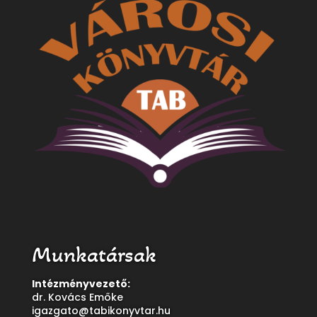
Munkatársak
Intézményvezető:
dr. Kovács Emőke
igazgato@tabikonyvtar.hu