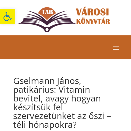
Eszköztár megnyitása
Gselmann János,
patikárius: Vitamin
bevitel, avagy hogyan
készítsük fel
szervezetünket az őszi –
téli hónapokra?