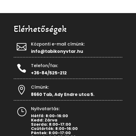
Elérhetőségek
Központi e-mail címünk:

info@tabikonyvtar.hu
Telefon/fax:

+36-84/525-212
Címünk:

8660 Tab, Ady Endre utca 5.
Nyitvatartás:
}
Hétfő: 8:00-16:00
Kedd: Zárva
Szerda: 8:00-17:00
Csütörtök: 8:00-16:00
Péntek: 8:00-17:00