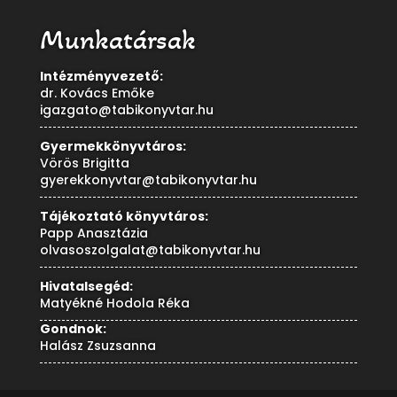
Munkatársak
Intézményvezető:
dr. Kovács Emőke
igazgato@tabikonyvtar.hu
Gyermekkönyvtáros:
Vörös Brigitta
gyerekkonyvtar@tabikonyvtar.hu
Tájékoztató könyvtáros:
Papp Anasztázia
olvasoszolgalat@tabikonyvtar.hu
Hivatalsegéd:
Matyékné Hodola Réka
Gondnok:
Halász Zsuzsanna