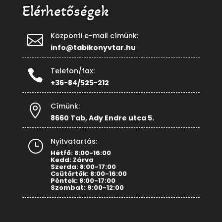
Elérhetőségek
Központi e-mail címünk:

info@tabikonyvtar.hu
Telefon/fax:

+36-84/525-212
Címünk:

8660 Tab, Ady Endre utca 5.
Nyitvatartás:
}
Hétfő: 8:00-16:00
Kedd: Zárva
Szerda: 8:00-17:00
Csütörtök: 8:00-16:00
Péntek: 8:00-17:00
Szombat: 9:00-12:00