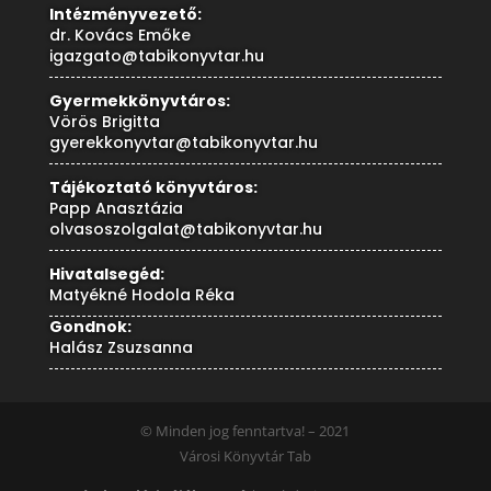
Intézményvezető:
dr. Kovács Emőke
igazgato@tabikonyvtar.hu
Gyermekkönyvtáros:
Vörös Brigitta
gyerekkonyvtar@tabikonyvtar.hu
Tájékoztató könyvtáros:
Papp Anasztázia
olvasoszolgalat@tabikonyvtar.hu
Hivatalsegéd:
Matyékné Hodola Réka
Gondnok:
Halász Zsuzsanna
© Minden jog fenntartva! – 2021
Városi Könyvtár Tab