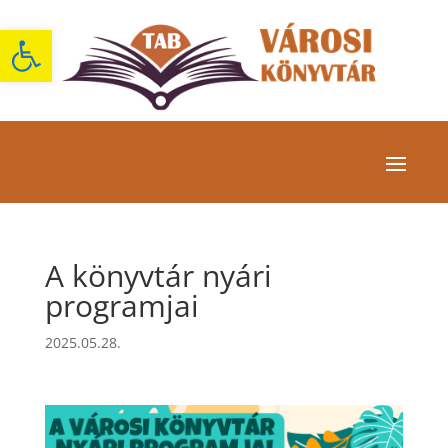
Eszköztár megnyitása
A könyvtár nyári
programjai
2025.05.28.