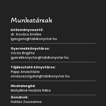
Munkatársak
Intézményvezető:
dr. Kovács Emőke
igazgato@tabikonyvtar.hu
Gyermekkönyvtáros:
Vörös Brigitta
gyerekkonyvtar@tabikonyvtar.hu
Tájékoztató könyvtáros:
Papp Anasztázia
olvasoszolgalat@tabikonyvtar.hu
Hivatalsegéd:
Matyékné Hodola Réka
Gondnok:
Halász Zsuzsanna