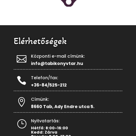
Elérhetőségek
Központi e-mail címünk:

info@tabikonyvtar.hu
Telefon/fax:

+36-84/525-212
Címünk:

8660 Tab, Ady Endre utca 5.
Nyitvatartás:
}
Hétfő: 8:00-16:00
Kedd: Zárva