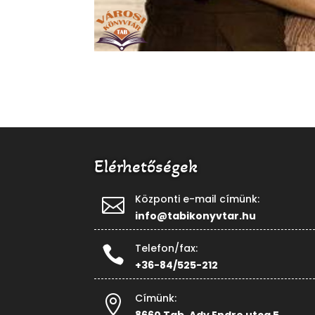
Elérhetőségek
Központi e-mail címünk:

info@tabikonyvtar.hu
Telefon/fax:

+36-84/525-212
Címünk:
