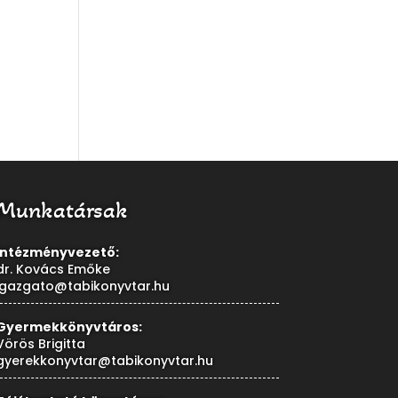
Munkatársak
Intézményvezető:
dr. Kovács Emőke
igazgato@tabikonyvtar.hu
Gyermekkönyvtáros:
Vörös Brigitta
gyerekkonyvtar@tabikonyvtar.hu