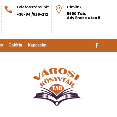
Telefonszámunk:
Címünk:


8660 Tab,
+36-84 /525-212
Ady Endre utca 5.
us
Galéria
Kapcsolat