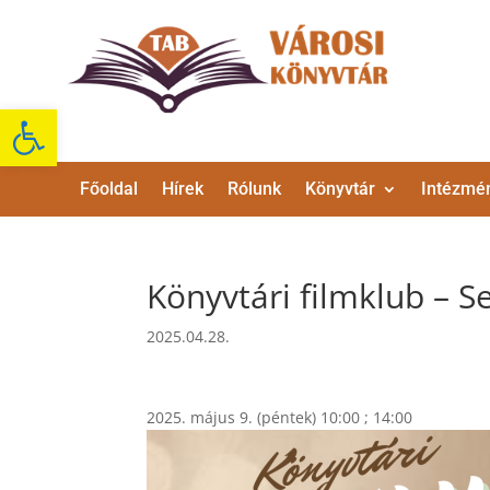
Eszköztár megnyitása
Főoldal
Hírek
Rólunk
Könyvtár
Intézmé
Könyvtári filmklub – 
2025.04.28.
2025. május 9. (péntek) 10:00 ; 14:00