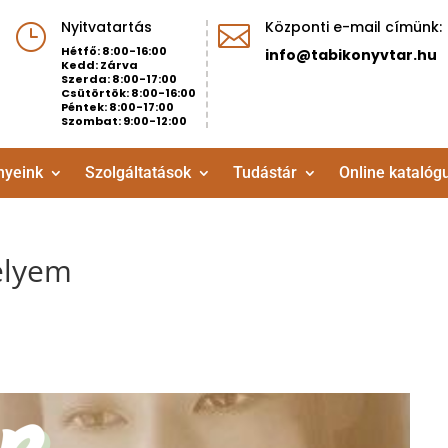
Nyitvatartás
Központi e-mail címünk:
}

Hétfő: 8:00-16:00
info@tabikonyvtar.hu
Kedd: Zárva
Szerda: 8:00-17:00
Csütörtök: 8:00-16:00
Péntek: 8:00-17:00
Szombat: 9:00-12:00
nyeink
Szolgáltatások
Tudástár
Online katalóg
Selyem