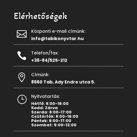
Elérhetőségek
Központi e-mail címünk:

info@tabikonyvtar.hu
Telefon/fax:

+36-84/525-212
Címünk:

8660 Tab, Ady Endre utca 5.
Nyitvatartás:
}
Hétfő: 8:00-16:00
Kedd: Zárva
Szerda: 8:00-17:00
Csütörtök: 8:00-16:00
Péntek: 8:00-17:00
Szombat: 9:00-12:00