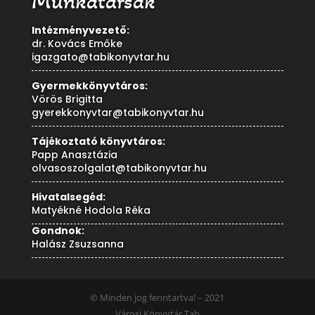
Munkatársak
Intézményvezető:
dr. Kovács Emőke
igazgato@tabikonyvtar.hu
Gyermekkönyvtáros:
Vörös Brigitta
gyerekkonyvtar@tabikonyvtar.hu
Tájékoztató könyvtáros:
Papp Anasztázia
olvasoszolgalat@tabikonyvtar.hu
Hivatalsegéd:
Matyékné Hodola Réka
Gondnok:
Halász Zsuzsanna
© Minden jog fenntartva! – 2021
Városi Könyvtár Tab