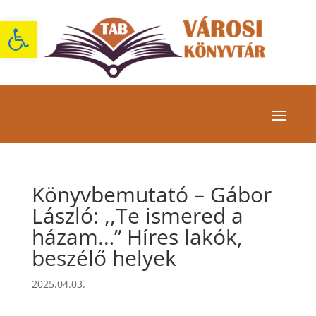
Eszköztár megnyitása
Könyvbemutató – Gábor
László: ,,Te ismered a
házam…” Híres lakók,
beszélő helyek
2025.04.03.