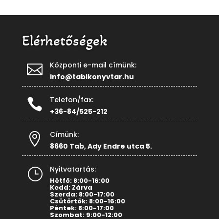
Elérhetőségek
Központi e-mail címünk:

info@tabikonyvtar.hu
Telefon/fax:

+36-84/525-212
Címünk:

8660 Tab, Ady Endre utca 5.
Nyitvatartás:
}
Hétfő: 8:00-16:00
Kedd: Zárva
Szerda: 8:00-17:00
Csütörtök: 8:00-16:00
Péntek: 8:00-17:00
Szombat: 9:00-12:00