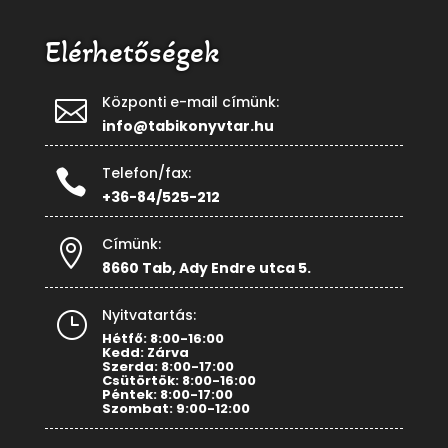
Elérhetőségek
Központi e-mail címünk:

info@tabikonyvtar.hu
Telefon/fax:

+36-84/525-212
Címünk:

8660 Tab, Ady Endre utca 5.
Nyitvatartás:
}
Hétfő: 8:00-16:00
Kedd: Zárva
Szerda: 8:00-17:00
Csütörtök: 8:00-16:00
Péntek: 8:00-17:00
Szombat: 9:00-12:00