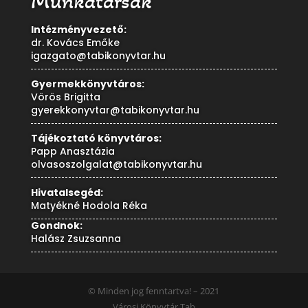
Munkatársak
Intézményvezető:
dr. Kovács Emőke
igazgato@tabikonyvtar.hu
Gyermekkönyvtáros:
Vörös Brigitta
gyerekkonyvtar@tabikonyvtar.hu
Tájékoztató könyvtáros:
Papp Anasztázia
olvasoszolgalat@tabikonyvtar.hu
Hivatalsegéd:
Matyékné Hodola Réka
Gondnok:
Halász Zsuzsanna
© Minden jog fenntartva! – 2021
Városi Könyvtár Tab