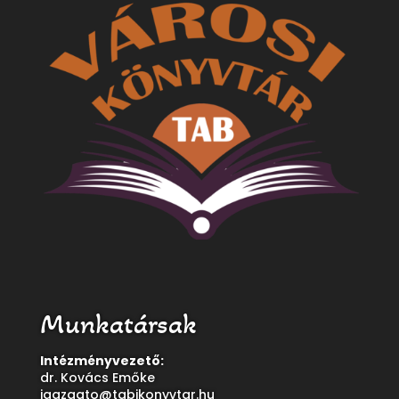
Munkatársak
Intézményvezető:
dr. Kovács Emőke
igazgato@tabikonyvtar.hu