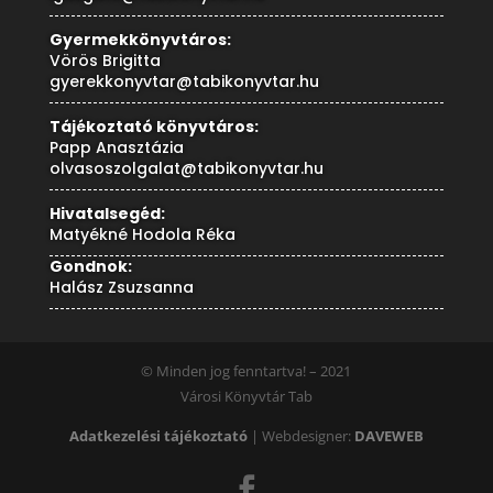
Gyermekkönyvtáros:
Vörös Brigitta
gyerekkonyvtar@tabikonyvtar.hu
Tájékoztató könyvtáros:
Papp Anasztázia
olvasoszolgalat@tabikonyvtar.hu
Hivatalsegéd:
Matyékné Hodola Réka
Gondnok:
Halász Zsuzsanna
© Minden jog fenntartva! – 2021
Városi Könyvtár Tab
Adatkezelési tájékoztató
| Webdesigner:
DAVEWEB
