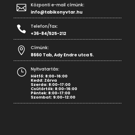
Központi e-mail címünk:

info@tabikonyvtar.hu
Telefon/fax:

+36-84/525-212
Címünk:

8660 Tab, Ady Endre utca 5.
Nyitvatartás:
}
Hétfő: 8:00-16:00
Kedd: Zárva
Szerda: 8:00-17:00
Csütörtök: 8:00-16:00
Péntek: 8:00-17:00
Szombat: 9:00-12:00