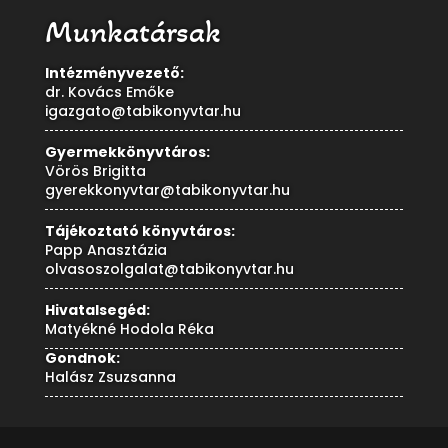
Munkatársak
Intézményvezető:
dr. Kovács Emőke
igazgato@tabikonyvtar.hu
Gyermekkönyvtáros:
Vörös Brigitta
gyerekkonyvtar@tabikonyvtar.hu
Tájékoztató könyvtáros:
Papp Anasztázia
olvasoszolgalat@tabikonyvtar.hu
Hivatalsegéd:
Matyékné Hodola Réka
Gondnok:
Halász Zsuzsanna