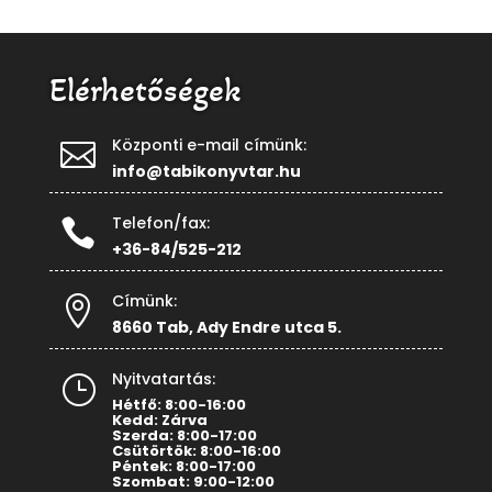
Elérhetőségek
Központi e-mail címünk:

info@tabikonyvtar.hu
Telefon/fax:

+36-84/525-212
Címünk:

8660 Tab, Ady Endre utca 5.
Nyitvatartás:
}
Hétfő: 8:00-16:00
Kedd: Zárva
Szerda: 8:00-17:00
Csütörtök: 8:00-16:00
Péntek: 8:00-17:00
Szombat: 9:00-12:00