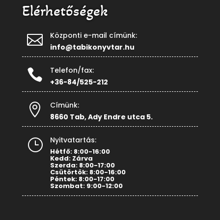
Elérhetőségek
Központi e-mail címünk:

info@tabikonyvtar.hu
Telefon/fax:

+36-84/525-212
Címünk:

8660 Tab, Ady Endre utca 5.
Nyitvatartás:
}
Hétfő: 8:00-16:00
Kedd: Zárva
Szerda: 8:00-17:00
Csütörtök: 8:00-16:00
Péntek: 8:00-17:00
Szombat: 9:00-12:00