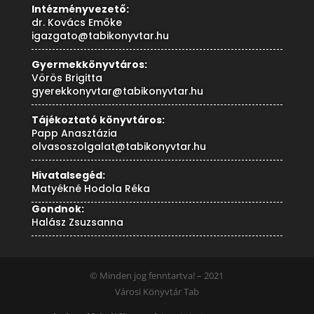
Intézményvezető:
dr. Kovács Emőke
igazgato@tabikonyvtar.hu
Gyermekkönyvtáros:
Vörös Brigitta
gyerekkonyvtar@tabikonyvtar.hu
Tájékoztató könyvtáros:
Papp Anasztázia
olvasoszolgalat@tabikonyvtar.hu
Hivatalsegéd:
Matyékné Hodola Réka
Gondnok:
Halász Zsuzsanna
© Minden jog fenntartva! – 2021
Városi Könyvtár Tab