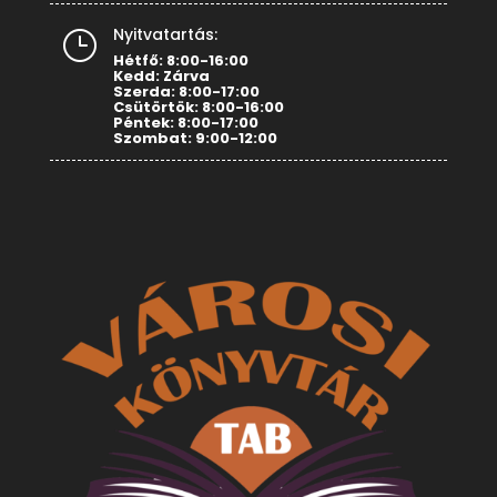
Nyitvatartás:
}
Hétfő: 8:00-16:00
Kedd: Zárva
Szerda: 8:00-17:00
Csütörtök: 8:00-16:00
Péntek: 8:00-17:00
Szombat: 9:00-12:00