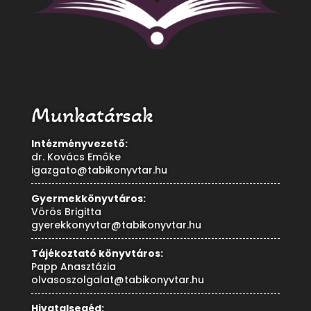
Munkatársak
Intézményvezető:
dr. Kovács Emőke
igazgato@tabikonyvtar.hu
Gyermekkönyvtáros:
Vörös Brigitta
gyerekkonyvtar@tabikonyvtar.hu
Tájékoztató könyvtáros:
Papp Anasztázia
olvasoszolgalat@tabikonyvtar.hu
Hivatalsegéd: