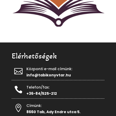
Elérhetőségek
Központi e-mail címünk:

info@tabikonyvtar.hu
Telefon/fax:

+36-84/525-212
Címünk:

8660 Tab, Ady Endre utca 5.