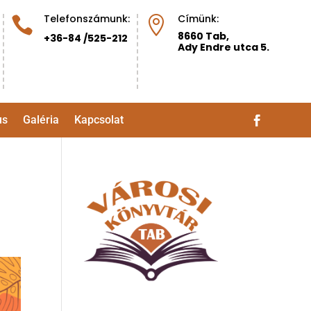
Telefonszámunk:
Címünk:


8660 Tab,
+36-84 /525-212
Ady Endre utca 5.
us
Galéria
Kapcsolat