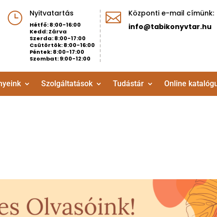
Nyitvatartás
Központi e-mail címünk:
}

Hétfő: 8:00-16:00
info@tabikonyvtar.hu
Kedd: Zárva
Szerda: 8:00-17:00
Csütörtök: 8:00-16:00
Péntek: 8:00-17:00
Szombat: 9:00-12:00
nyeink
Szolgáltatások
Tudástár
Online katalóg