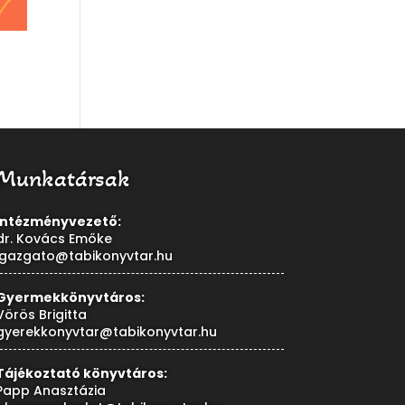
Munkatársak
Intézményvezető:
dr. Kovács Emőke
igazgato@tabikonyvtar.hu
Gyermekkönyvtáros:
Vörös Brigitta
gyerekkonyvtar@tabikonyvtar.hu
Tájékoztató könyvtáros:
Papp Anasztázia