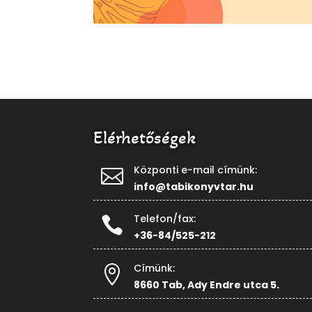
Elérhetőségek
Központi e-mail címünk:

info@tabikonyvtar.hu
Telefon/fax:

+36-84/525-212
Címünk:

8660 Tab, Ady Endre utca 5.