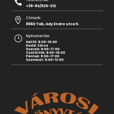

+36-84/525-212
Címünk:

8660 Tab, Ady Endre utca 5.
Nyitvatartás:
}
Hétfő: 8:00-16:00
Kedd: Zárva
Szerda: 8:00-17:00
Csütörtök: 8:00-16:00
Péntek: 8:00-17:00
Szombat: 9:00-12:00