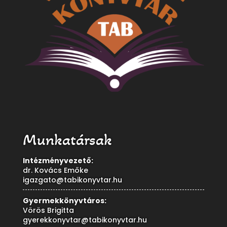
Munkatársak
Intézményvezető:
dr. Kovács Emőke
igazgato@tabikonyvtar.hu
Gyermekkönyvtáros:
Vörös Brigitta
gyerekkonyvtar@tabikonyvtar.hu