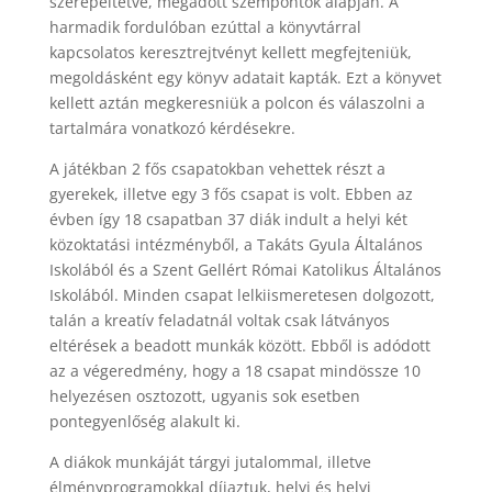
szerepeltetve, megadott szempontok alapján. A
harmadik fordulóban ezúttal a könyvtárral
kapcsolatos keresztrejtvényt kellett megfejteniük,
megoldásként egy könyv adatait kapták. Ezt a könyvet
kellett aztán megkeresniük a polcon és válaszolni a
tartalmára vonatkozó kérdésekre.
A játékban 2 fős csapatokban vehettek részt a
gyerekek, illetve egy 3 fős csapat is volt. Ebben az
évben így 18 csapatban 37 diák indult a helyi két
közoktatási intézményből, a Takáts Gyula Általános
Iskolából és a Szent Gellért Római Katolikus Általános
Iskolából. Minden csapat lelkiismeretesen dolgozott,
talán a kreatív feladatnál voltak csak látványos
eltérések a beadott munkák között. Ebből is adódott
az a végeredmény, hogy a 18 csapat mindössze 10
helyezésen osztozott, ugyanis sok esetben
pontegyenlőség alakult ki.
A diákok munkáját tárgyi jutalommal, illetve
élményprogramokkal díjaztuk, helyi és helyi