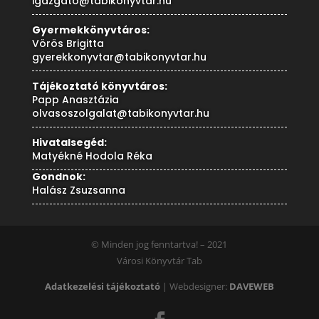
igazgato@tabikonyvtar.hu
Gyermekkönyvtáros:
Vörös Brigitta
gyerekkonyvtar@tabikonyvtar.hu
Tájékoztató könyvtáros:
Papp Anasztázia
olvasoszolgalat@tabikonyvtar.hu
Hivatalsegéd:
Matyékné Hodola Réka
Gondnok:
Halász Zsuzsanna
© Minden jog fenntartva! – 2021
Városi Könyvtár Tab
Adatkezelési tájékoztató
| Webdesigner:
DAVEWEB