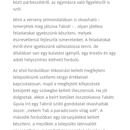
közti párbeszédről, az egymásra való figyelésről is
szól.
Mint a verseny jelmondatában is olvasható –
Ismerjétek meg játszva Tabot! – , olyan játékos
feladatokat igyekszünk készíteni, melyek
észrevétlenül fejlesztik ismereteiket. A feladatokat
évről-évre igyekszünk változatossá tenni, de
általában van egy kutatást igénylő, egy kreatív és egy
adott helyszínhez köthető forduló.
Az első fordulóban titkosírást kellett megfejteni
településünk szellemi-tárgyi értékeivel
kapcsolatosan, majd a megfejtett kifejezések
betűjelét egy szövegbe kellett illeszteniük. Ha jól
dolgoztak, akkor a beírt betűket összeolvasva Takáts
Gyula író egy Tabról szóló gondolatát olvashatták
össze: „nekem Tab a paradicsomi világ volt”. A
második fordulóban egy társasjátékot kellett
készíteni, a mezőkön a település látnivalóit