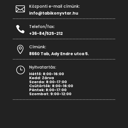
Központi e-mail címünk:

info@tabikonyvtar.hu
Telefon/fax:

+36-84/525-212
Címünk:

8660 Tab, Ady Endre utca 5.
Nyitvatartás:
}
Hétfő: 8:00-16:00
Kedd: Zárva
Szerda: 8:00-17:00
Csütörtök: 8:00-16:00
Péntek: 8:00-17:00
Szombat: 9:00-12:00