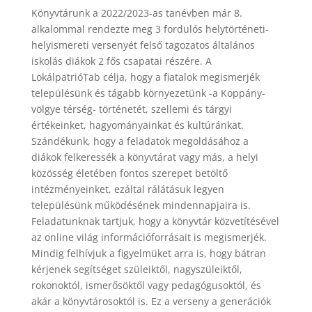
Könyvtárunk a 2022/2023-as tanévben már 8.
alkalommal rendezte meg 3 fordulós helytörténeti-
helyismereti versenyét felső tagozatos általános
iskolás diákok 2 fős csapatai részére. A
LokálpatrióTab célja, hogy a fiatalok megismerjék
településünk és tágabb környezetünk -a Koppány-
völgye térség- történetét, szellemi és tárgyi
értékeinket, hagyományainkat és kultúránkat.
Szándékunk, hogy a feladatok megoldásához a
diákok felkeressék a könyvtárat vagy más, a helyi
közösség életében fontos szerepet betöltő
intézményeinket, ezáltal rálátásuk legyen
településünk működésének mindennapjaira is.
Feladatunknak tartjuk, hogy a könyvtár közvetítésével
az online világ információforrásait is megismerjék.
Mindig felhívjuk a figyelmüket arra is, hogy bátran
kérjenek segítséget szüleiktől, nagyszüleiktől,
rokonoktól, ismerősöktől vagy pedagógusoktól, és
akár a könyvtárosoktól is. Ez a verseny a generációk