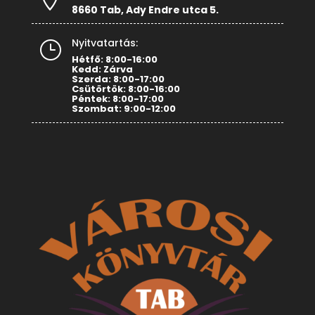
8660 Tab, Ady Endre utca 5.
Nyitvatartás:
}
Hétfő: 8:00-16:00
Kedd: Zárva
Szerda: 8:00-17:00
Csütörtök: 8:00-16:00
Péntek: 8:00-17:00
Szombat: 9:00-12:00