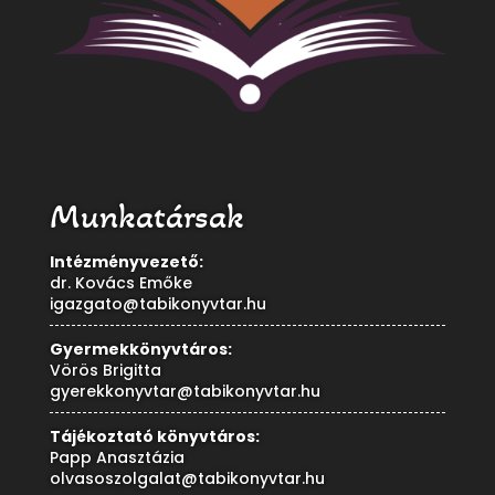
Munkatársak
Intézményvezető:
dr. Kovács Emőke
igazgato@tabikonyvtar.hu
Gyermekkönyvtáros:
Vörös Brigitta
gyerekkonyvtar@tabikonyvtar.hu
Tájékoztató könyvtáros:
Papp Anasztázia
olvasoszolgalat@tabikonyvtar.hu