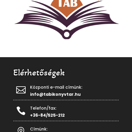
Elérhetőségek
Központi e-mail címünk:

info@tabikonyvtar.hu
Telefon/fax:

+36-84/525-212
Címünk:
