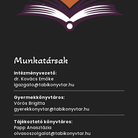
Munkatársak
Intézményvezető:
dr. Kovács Emőke
igazgato@tabikonyvtar.hu
Gyermekkönyvtáros:
Vörös Brigitta
gyerekkonyvtar@tabikonyvtar.hu
Tájékoztató könyvtáros:
Papp Anasztázia
olvasoszolgalat@tabikonyvtar.hu