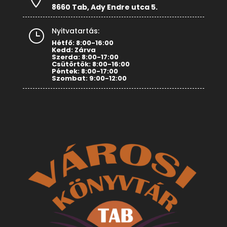
8660 Tab, Ady Endre utca 5.
Nyitvatartás:
}
Hétfő: 8:00-16:00
Kedd: Zárva
Szerda: 8:00-17:00
Csütörtök: 8:00-16:00
Péntek: 8:00-17:00
Szombat: 9:00-12:00