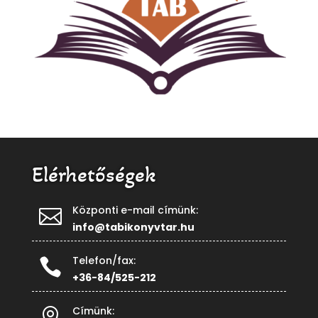
Elérhetőségek
Központi e-mail címünk:

info@tabikonyvtar.hu
Telefon/fax:

+36-84/525-212
Címünk:
